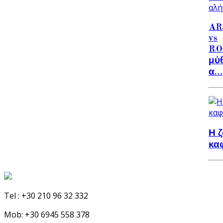
AR
vs
RO
μύθ
α…
Η 
κα
Tel :
+30 210 96 32 332
Mob:
+30 6945 558 378