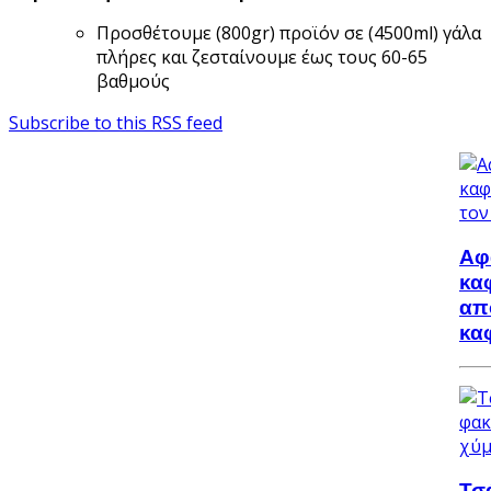
Προσθέτουμε (800gr) προϊόν σε (4500ml) γάλα
πλήρες και ζεσταίνουμε έως τους 60-65
βαθμούς
Subscribe to this RSS feed
Αφ
κα
απ
κα