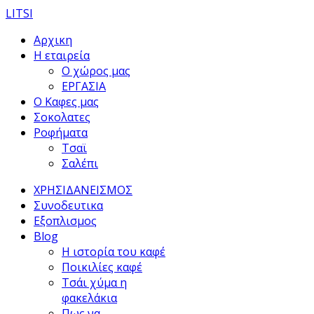
LITSI
Αρχικη
Η εταιρεία
Ο χώρος μας
ΕΡΓΑΣΙΑ
Ο Καφες μας
Σοκολατες
Ροφήματα
Τσαϊ
Σαλέπι
ΧΡΗΣΙΔΑΝΕΙΣΜΟΣ
Συνοδευτικα
Εξοπλισμος
Blog
Η ιστορία του καφέ
Ποικιλίες καφέ
Τσάι χύμα η
φακελάκια
Πως να