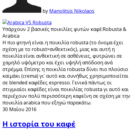
by
Manolitsis Nikolaos
Υπάρχουν 2 βασικές ποικιλίες φυτών καφέ:Robusta &
Arabica
H πιο φτηνή είναι η ποικιλία robusta (το όνομα έχει
σχέση με το robust=ανθεκτικός), μιας και αυτή η
ποικιλία είναι ανθεκτική σε ασθένειες, φυτρώνει σε
χαμηλό υψόμετρο και έχει υψηλή απόδοση ανά
στρέμμα. Επίσης η ποικιλία robusta δίνει πιο πλούσιο
καϊμάκι (crema) γι' αυτό και συνήθως χρησιμοποιείται
σε blended καφέδες espresso. Γενικά πάντως οι
στιγμιαίοι καφέδες είναι ποικιλίας robusta γι αυτό και
περιέχουν πολύ περισσότερη καφεΐνη σε σχέση με την
ποικιλία arabica που εξηγώ παρακάτω.
30 Μαΐου 2016
Η ιστορία του καφέ