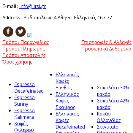
E-mail :
info@litsi.gr
Address :
Ροδοπόλεως 4 Αθήνα, Ελληνικό, 167 77
Τρόποι Παραγγελίας
Επιστροφές & Αλλαγές
Τρόποι Πληρωμής
Προσωπικά Δεδομένα
Τρόποι Αποστολής
Όροι χρήσης
Ελληνικός
Καφές
Espresso
Ξανθός
Σοκολάτα 30%
Decafeinated
Ελληνικός
κακάο
Espresso
Καφές
Σοκολάτα 42%
Sunny
Σκούρος
κακάο
Espresso
Ελληνικός
Κακάο
Kalimera
Καφές
Ολλανδίας
Καφές
Decafeinated
Στιγμιαίο
Φίλτρου