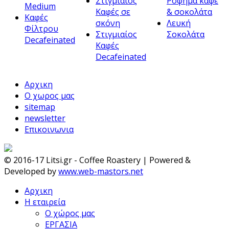
Στιγμιαίος
Ρόφημα καφέ
Medium
Καφές σε
& σοκολάτα
Καφές
σκόνη
Λευκή
Φίλτρου
Στιγμιαίος
Σοκολάτα
Decafeinated
Καφές
Decafeinated
Αρχικη
Ο χωρος μας
sitemap
newsletter
Επικοινωνια
© 2016-17 Litsi.gr - Coffee Roastery | Powered &
Developed by
www.web-mastors.net
Αρχικη
Η εταιρεία
Ο χώρος μας
ΕΡΓΑΣΙΑ