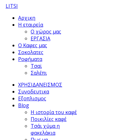
LITSI
Αρχικη
Η εταιρεία
Ο χώρος μας
ΕΡΓΑΣΙΑ
Ο Καφες μας
Σοκολατες
Ροφήματα
Τσαϊ
Σαλέπι
ΧΡΗΣΙΔΑΝΕΙΣΜΟΣ
Συνοδευτικα
Εξοπλισμος
Blog
Η ιστορία του καφέ
Ποικιλίες καφέ
Τσάι χύμα η
φακελάκια
Πως να