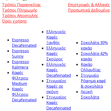
Τρόποι Παραγγελίας
Επιστροφές & Αλλαγές
Τρόποι Πληρωμής
Προσωπικά Δεδομένα
Τρόποι Αποστολής
Όροι χρήσης
Ελληνικός
Καφές
Espresso
Ξανθός
Σοκολάτα 30%
Decafeinated
Ελληνικός
κακάο
Espresso
Καφές
Σοκολάτα 42%
Sunny
Σκούρος
κακάο
Espresso
Ελληνικός
Κακάο
Kalimera
Καφές
Ολλανδίας
Καφές
Decafeinated
Στιγμιαίο
Φίλτρου
Στιγμιαίος
Ρόφημα καφέ
Medium
Καφές σε
& σοκολάτα
Καφές
σκόνη
Λευκή
Φίλτρου
Στιγμιαίος
Σοκολάτα
Decafeinated
Καφές
Decafeinated