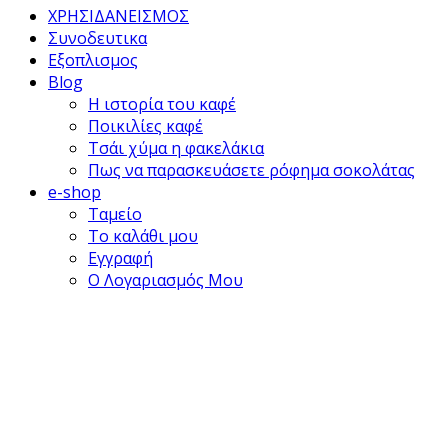
ΧΡΗΣΙΔΑΝΕΙΣΜΟΣ
Συνοδευτικα
Εξοπλισμος
Blog
Η ιστορία του καφέ
Ποικιλίες καφέ
Τσάι χύμα η φακελάκια
Πως να παρασκευάσετε ρόφημα σοκολάτας
e-shop
Ταμείο
Το καλάθι μου
Εγγραφή
Ο Λογαριασμός Μου