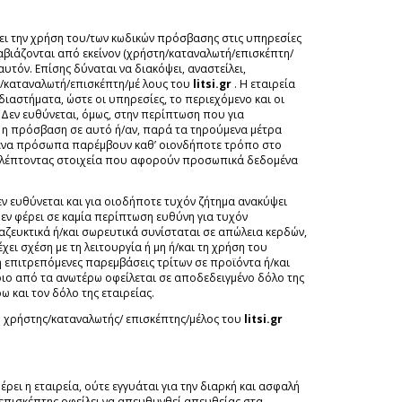
ει την χρήση του/των κωδικών πρόσβασης στις υπηρεσίες
αβιάζονται από εκείνον (χρήστη/καταναλωτή/επισκέπτη/
υτόν. Επίσης δύναται να διακόψει, αναστείλει,
η/καταναλωτή/επισκέπτη/μέ λους του
litsi.gr
. Η εταιρεία
ιαστήματα, ώστε οι υπηρεσίες, το περιεχόμενο και οι
Δεν ευθύνεται, όμως, στην περίπτωση που για
 η πρόσβαση σε αυτό ή/αν, παρά τα τηρούμενα μέτρα
τημένα πρόσωπα παρέμβουν καθ’ οιονδήποτε τρόπο στο
ποκλέπτοντας στοιχεία που αφορούν προσωπικά δεδομένα
δεν ευθύνεται και για οιοδήποτε τυχόν ζήτημα ανακύψει
εν φέρει σε καμία περίπτωση ευθύνη για τυχόν
διαζευκτικά ή/και σωρευτικά συνίσταται σε απώλεια κερδών,
χει σχέση με τη λειτουργία ή μη ή/και τη χρήση του
η επιτρεπόμενες παρεμβάσεις τρίτων σε προϊόντα ή/και
οιο από τα ανωτέρω οφείλεται σε αποδεδειγμένο δόλο της
ω και τον δόλο της εταιρείας.
ο χρήστης/καταναλωτής/ επισκέπτης/μέλος του
litsi.gr
ει η εταιρεία, ούτε εγγυάται για την διαρκή και ασφαλή
επισκέπτης οφείλει να απευθυνθεί απευθείας στα