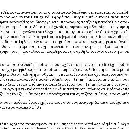
πλήρως και αναντίρρητα το αποκλειστικό δικαίωμα της εταιρείας να διακόψ
ν πληροφοριών του
litsi.gr
κάθε φορά που θεωρεί αυτή (η εταιρεία) ότι παρ
ή/και καταγγελίες ότι διενεργούνται παράνομες πράξεις ή παραλείψεις από α
μα ή προσωρινά οποτεδήποτε με ή χωρίς προηγούμενη ειδοποίηση του χρήστ
λαίσιο του τεχνολογικού ελέγχου που πραγματοποιούν ανά τακτά χρονικά δ
ς διακοπή και να διατηρείται το υψηλό επίπεδο ασφαλείας που διαθέτει. 
ς, διακοπεί η λειτουργία του
litsi.gr
ή καθίσταται δυσχερής ή/και αδύνατη
ταδοθούν στα τερματικά των χρηστών/επισκεπτών, ή αν τρίτα μη εξουσιοδο
την χρήση του ή προκαλώντας προβλήματα στην ορθή λειτουργία αυτού ή υ
ωνία του καταναλωτή με τρίτους που τυχόν διαφημίζονται στο
litsi.gr
, ενώ 
υ χρήστη/μέλους και του τρίτου διαφημιζόμενου. Επίσης, η εταιρεία μας δ
ζημία (θετική, ειδική ή αποθετική η οποία ενδεικτικά και όχι περιοριστικά, 
χρήστες/καταναλωτές/ επισκέπτες/μέλη του
litsi.gr
ή τρίτους από αιτία που έ
ου διατίθενται από την εταιρεία δια μέσου του
litsi.gr
ή/και από τυχόν μ
ημιουργούμενα κενά ασφαλείας. Σε κάθε περίπτωση, πάντως και εφόσον κάπ
ς ζημίας του ζημιωθέντος που προέρχεται και σχετίζεται ευθέως με τα ανωτέρ
στους παρόντες όρους χρήσεις τους οποίους αναγνωρίζει και αποδέχεται 
αι τα συναλλακτικά ήθη.
πους, για το περιεχόμενο και τις υπηρεσίες των οποίων ουδεμία ευθύνη φέρ
θεί κατά την επίσκεψη/χρήση των εν λόγω διαδικτυακών τόπων ο χρήστης/