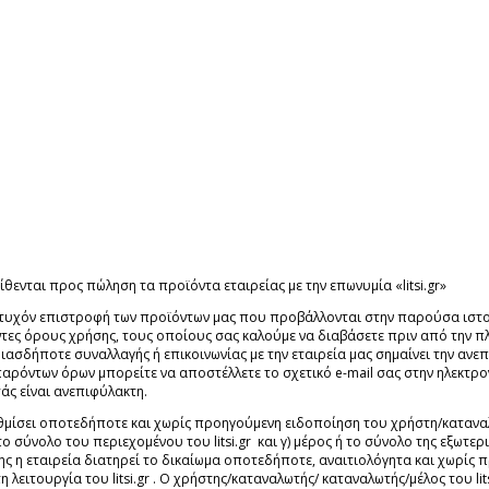
θενται προς πώληση τα προϊόντα εταιρείας με την επωνυμία «litsi.gr»
υχόν επιστροφή των προϊόντων μας που προβάλλονται στην παρούσα ιστο
ες όρους χρήσης, τους οποίους σας καλούμε να διαβάσετε πριν από την πλο
οιασδήποτε συναλλαγής ή επικοινωνίας με την εταιρεία μας σημαίνει την α
παρόντων όρων μπορείτε να αποστέλλετε το σχετικό e-mail σας στην ηλεκτρ
ς είναι ανεπιφύλακτη.
θμίσει οποτεδήποτε και χωρίς προηγούμενη ειδοποίηση του χρήστη/καταναλω
ο σύνολο του περιεχομένου του litsi.gr και γ) μέρος ή το σύνολο της εξωτερι
πίσης η εταιρεία διατηρεί το δικαίωμα οποτεδήποτε, αναιτιολόγητα και χωρ
 τη λειτουργία του litsi.gr . Ο χρήστης/καταναλωτής/ καταναλωτής/μέλος του 