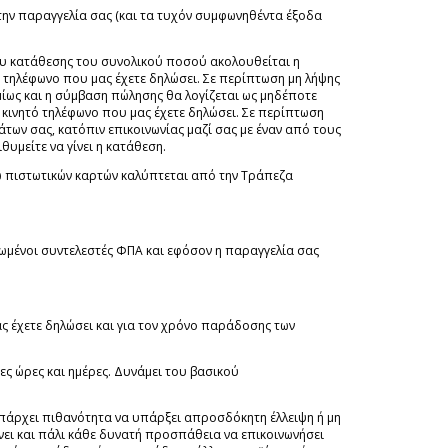
την παραγγελία σας (και τα τυχόν συμφωνηθέντα έξοδα
ου κατάθεσης του συνολικού ποσού ακολουθείται η
ό τηλέφωνο που μας έχετε δηλώσει. Σε περίπτωση μη λήψης
ίως και η σύμβαση πώλησης θα λογίζεται ως μηδέποτε
κινητό τηλέφωνο που μας έχετε δηλώσει. Σε περίπτωση
ων σας, κατόπιν επικοινωνίας μαζί σας με έναν από τους
μείτε να γίνει η κατάθεση.
έσω πιστωτικών καρτών καλύπτεται από την Τράπεζα
ειωμένοι συντελεστές ΦΠΑ και εφόσον η παραγγελία σας
ς έχετε δηλώσει και για τον χρόνο παράδοσης των
ες ώρες και ημέρες. Δυνάμει του βασικού
 υπάρχει πιθανότητα να υπάρξει απροσδόκητη έλλειψη ή μη
νει και πάλι κάθε δυνατή προσπάθεια να επικοινωνήσει