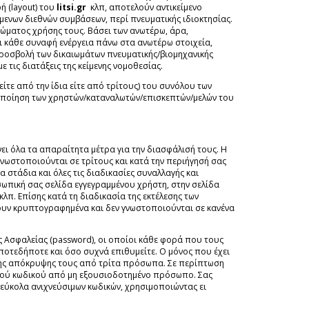
ή (layout) του
litsi.gr
κλπ, αποτελούν αντικείμενο
όμενων διεθνών συμβάσεων, περί πνευματικής ιδιοκτησίας.
ιώματος χρήσης τους. Βάσει των ανωτέρω, άρα,
 κάθε συναφή ενέργεια πάνω στα ανωτέρω στοιχεία,
προσβολή των δικαιωμάτων πνευματικής/βιομηχανικής
ε τις διατάξεις της κείμενης νομοθεσίας.
είτε από την ίδια είτε από τρίτους) του συνόλου των
οποίηση των χρηστών/καταναλωτών/επισκεπτών/μελών του
νει όλα τα απαραίτητα μέτρα για την διασφάλισή τους. Η
νωστοποιούνται σε τρίτους και κατά την περιήγησή σας
τάδια και όλες τις διαδικασίες συναλλαγής και
οσωπική σας σελίδα εγγεγραμμένου χρήστη, στην σελίδα
λπ. Επίσης κατά τη διαδικασία της εκτέλεσης των
νουν κρυπτογραφημένα και δεν γνωστοποιούνται σε κανένα
ός Ασφαλείας (password), οι οποίοι κάθε φορά που τους
οτεδήποτε και όσο συχνά επιθυμείτε. Ο μόνος που έχει
ι της απόκρυψης τους από τρίτα πρόσωπα. Σε περίπτωση
τικού κωδικού από μη εξουσιοδοτημένο πρόσωπο. Σας
 εύκολα ανιχνεύσιμων κωδικών, χρησιμοποιώντας ει