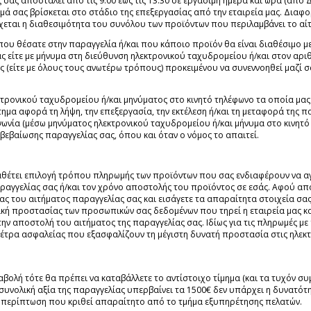
 σας αποσταλεί από τις 9.00 έως τις 13.30 σε εργάσιμη ημέρα και ώρα (από
μά σας βρίσκεται στο στάδιο της επεξεργασίας από την εταιρεία μας. Διαφορ
γχεται η διαθεσιμότητα του συνόλου των προϊόντων που περιλαμβάνει το αί
 που θέσατε στην παραγγελία ή/και που κάποιο προϊόν θα είναι διαθέσιμο 
ς είτε με μήνυμα στη διεύθυνση ηλεκτρονικού ταχυδρομείου ή/και στον αριθ
 (είτε με όλους τους ανωτέρω τρόπους) προκειμένου να συνεννοηθεί μαζί 
κτρονικού ταχυδρομείου ή/και μηνύματος στο κινητό τηλέφωνο τα οποία μας 
ημα αφορά τη λήψη, την επεξεργασία, την εκτέλεση ή/και τη μεταφορά της π
ινωνία (μέσω μηνύματος ηλεκτρονικού ταχυδρομείου ή/και μήνυμα στο κινητό 
εβαίωσης παραγγελίας σας, όπου και όταν ο νόμος το απαιτεί.
ιαθέτει επιλογή τρόπου πληρωμής των προϊόντων που σας ενδιαφέρουν να α
παραγγελίας σας ή/και τον χρόνο αποστολής του προϊόντος σε εσάς. Αφού α
ς του αιτήματος παραγγελίας σας και εισάγετε τα απαραίτητα στοιχεία σας
ή προστασίας των προσωπικών σας δεδομένων που τηρεί η εταιρεία μας και
ην αποστολή του αιτήματος της παραγγελίας σας. Ιδίως για τις πληρωμές με
ρα ασφαλείας που εξασφαλίζουν τη μέγιστη δυνατή προστασία στις ηλεκτρ
αβολή τότε θα πρέπει να καταβάλλετε το αντίστοιχο τίμημα (και τα τυχόν σ
συνολική αξία της παραγγελίας υπερβαίνει τα 1500€ δεν υπάρχει η δυνατότ
ε περίπτωση που κριθεί απαραίτητο από το τμήμα εξυπηρέτησης πελατών.