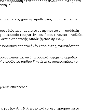
την νέα παράδοση ή την παράδοση άλλου προϊόντος ή την
ιάστημα.
ιόντα εντός της χρονικής προθεσμίας που τίθεται στην
α συνοδεύεται απαραίτητα με την πρωτότυπη απόδειξη
η συσκευασία τους να είναι αυτή που κανονικά συνοδεύει
 Δελτίο Αποστολής, Απόδειξη Λιανικής κ.ο.κ).
ς ενδεικτικά αποστολή νέου προϊόντος, αντικατάσταση
ραγματοποιείται κατόπιν συνεννόησης με το αρμόδιο
ής προϊόντων (άρθρο 7) κατά τις εργάσιμες ημέρες και
φωνική επικοινωνία
, φορέων κλπ), δηλ. ενδεικτικά και όχι περιοριστικά τα