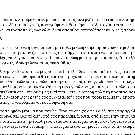
προϊόντα των προμηθευτών με τους οποίους συνεργάζεται. Η εταιρεία διατηρ
οποτεδήποτε και χωρίς προηγούμενη ειδοποίηση. Το ίδιο ισχύει και για την τ
ώς και να τροποποιεί, ανανεώνει ή/και αποσύρει οποτεδήποτε και χωρίς προ
ΩΝ
προκειμένου να φέρνει σε εσάς μια πολύ μεγάλη γκάμα προϊόντων και μάλιστα
ς αυτή εμφανίζεται στο litsi.gr , υπάρχει περίπτωση ένα προϊόν που προβάλ
.gr , για λόγους που δεν εμπίπτουν στη δική μας σφαίρα επιρροής. Για το λ
γγελίες ολοκληρώνονται ως ακολούθως:
κτρονικό κατάστημά μας, να επιλέξετε ελεύθερα μέσα από το litsi.gr τα πρ
δεικνύονται κάθε φορά θα πρέπει να προχωρήσετε στην αποστολή του αιτήμ
ων μελλοντικών σας αγορών κατά την πρώτη σας παραγγελία εγγράφεστε ως 
ν, κάθε φορά μετά την ολοκλήρωση των αγορών σας, συμπληρώνετε όλα τα σ
στέλλεται στην εταιρεία μας εμπίπτουν στην αυστηρή πολιτική προστασίας 
 μόνον κατόπιν της ρητής σας συγκατάθεσής σας που παρέχεται με την αποστ
α μας τα γνωρίζει μόνον κατά δήλωσή σας.
οποιημένο μήνυμα που περιλαμβάνει τα στοιχεία του αιτήματος παραγγελία
τε δηλώσει. Όλα τα αιτήματά σας παραλαμβάνονται από εμάς με την επιφύλ
οιείται μετά την έναρξη του σταδίου επεξεργασίας που ακολουθεί το αίτημ
δεν έχει ξεκινήσει ακόμη η επεξεργασία του αιτήματός σας από την εταιρεί