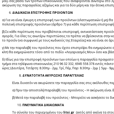
μαζί σας βάσει των τρόπων επικοινωνίας που αναφέρονται ανωτέρω στο 3γ
ακύρωση της παραγγελίας αζημίως και για τα δύο μέρη και την άτοκη επι
ΔΙΑΔΙΚΑΣΙΑ ΕΠΙΣΤΡΟΦΗΣ ΠΡΟΙΟΝΤΩΝ
α) Για να είναι έγκυρη η επιστροφή των προϊόντων (ελαττωματικών ή μη) θ
πολιτική επιστροφής προϊόντων (άρθρο 7) για κάθε περίπτωση επιστροφή
β) Σε κάθε περίπτωση που προβλέπεται επιστροφή, αντικατάσταση προϊό
αγοράς. Για όλες τις ανωτέρω περιπτώσεις τα πρέπει να βρίσκονται στην
το προϊόν (να συμφωνεί με τους κωδικούς της Εταιρείας) και να είναι σε ά
γ) Με την παραλαβή του προϊόντος που έχετε επιστρέψει θα ενημερώνετε 
κλπ) θα ενημερώνεστε τόσο από το πεδίο «Λογαριασμός Μου» όσο και βάσ
δ) Ιδίως για την επιστροφή προϊόντων των οποίων η παραγγελία πραγματ
τμήμα στα τηλέφωνα επικοινωνίας 210 96 32 332, 6945 558 378 εντός πάντο
ώρες (Δευτέρα, Τετάρτη: 8:30πμ - 2μμ, Τρί, Πέμ, Παρ: 8:30πμ - 2μμ | 5μμ - 9μμ
ΔΥΝΑΤΟΤΗΤΑ ΑΚΥΡΩΣΗΣ ΠΑΡΑΓΓΕΛΙΑΣ
Είναι δυνατόν να ακυρώσετε την παραγγελία σας στις ακόλουθες πε
α) Πριν την αποστολή/παραλαβή του προϊόντος – Η ακύρωση είναι 
β) Μετά την παραλαβή του προϊόντος – Μπορείτε να ασκήσετε το δ
ΠΝΕΥΜΑΤΙΚΑ ΔΙΚΑΙΩΜΑΤΑ
Το σύνολο του περιεχομένου του
litsi.gr
(εκτός από εκείνα τα στοι