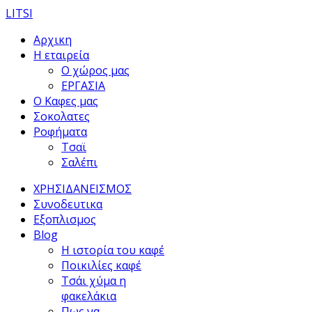
LITSI
Αρχικη
Η εταιρεία
Ο χώρος μας
ΕΡΓΑΣΙΑ
Ο Καφες μας
Σοκολατες
Ροφήματα
Τσαϊ
Σαλέπι
ΧΡΗΣΙΔΑΝΕΙΣΜΟΣ
Συνοδευτικα
Εξοπλισμος
Blog
Η ιστορία του καφέ
Ποικιλίες καφέ
Τσάι χύμα η
φακελάκια
Πως να