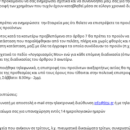
 προκειμένου να σας ενημερώσει σχετικά και να συνεννοηθεί μαζί σας για 
στροφή των χρημάτων που τυχόν έχουν καταβληθεί μέσα σε εύλογο χρονικό δ
α πρέπει να ενημερώσετε την Εταιρεία μας ότι θελετε να επιστρέψετε τα προ
ς προϊόντων.
ντος κατά τα κατωτέρω προβλεπόμενα στο άρθρο 7 θα πρέπει το προϊόν ν
 κατάσταση που παραλήφθηκαν από τον πελάτη, πλήρη και χωρίς φθορές και 
ριστη κατάσταση, μαζί με όλα τα έγγραφα τα οποία συνόδευαν το προϊόν (π.χ.
σχετικά το πεδίο «Λογαριασμός Μου» ενώ για κάθε επόμενη διαδικασία (όπω
ει της διαδικασίας του άρθρου 3 ανωτέρω.
οποιήθηκε τηλεφωνικά, η επιστροφή του προϊόντων ανεξαρτήτως αιτίας θα π
τε της προθεσμίας και υπό τους όρους που τίθενται στην πολιτική επιστροφ
, Σάββατο: 8:30πμ - 2μμ).
ριπτώσεις:
δυνατή με αποστολή e-mail στην ηλεκτρονική διεύθυνση
info@litsi.gr
ή με τηλε
ικαίωμα σας για υπαναχώρηση εντός 14 ημερολογιακών ημερών
χεία που ανήκουν σε τρίτους, λ.χ. πνευματικά δικαιώματα τρίτων, συνεργατών