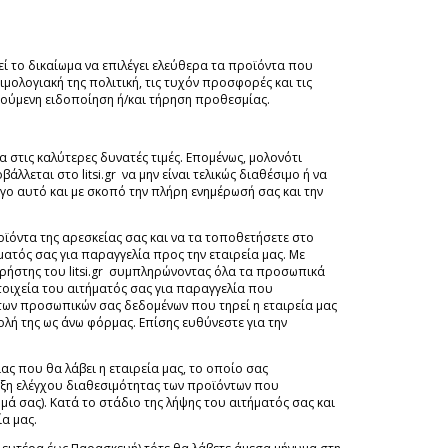
εί το δικαίωμα να επιλέγει ελεύθερα τα προϊόντα που
ιμολογιακή της πολιτική, τις τυχόν προσφορές και τις
ηγούμενη ειδοποίηση ή/και τήρηση προθεσμίας.
 στις καλύτερες δυνατές τιμές. Επομένως, μολονότι
λεται στο litsi.gr να μην είναι τελικώς διαθέσιμο ή να
όγο αυτό και με σκοπό την πλήρη ενημέρωσή σας και την
οϊόντα της αρεσκείας σας και να τα τοποθετήσετε στο
ατός σας για παραγγελία προς την εταιρεία μας. Με
χρήστης του litsi.gr συμπληρώνοντας όλα τα προσωπικά
τοιχεία του αιτήματός σας για παραγγελία που
των προσωπικών σας δεδομένων που τηρεί η εταιρεία μας
ολή της ως άνω φόρμας. Επίσης ευθύνεστε για την
ς που θα λάβει η εταιρεία μας, το οποίο σας
αξη ελέγχου διαθεσιμότητας των προϊόντων που
ά σας). Κατά το στάδιο της λήψης του αιτήματός σας και
α μας.