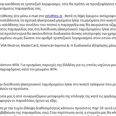
την κατάθεση σε τραπεζικό λογαριασμό, τότε θα πρέπει να προεξοφλήσετε 
αιτήματος παραγγελίας σας.
ατάθεσης είτε μέσω e-mail στο
info@litsi.gr
. Μετά τη λήψη έγκυρου αντίγραφ
ποστέλλονται τα σχετικά ηλεκτρονικά μηνύματα ή/και τα μηνύματα στο κινητ
υ κατάθεσης του συνόλου του ποσού η παραγγελία σας θα ακυρώνεται αζημ
ατος παραγγελίας σας στη διεύθυνση ηλεκτρονικού ταχυδρομείου ή/και στο 
) προϊόντος(ων) θα ακολουθείται διαδικασία άτοκης επιστροφής των χρημάτ
ιμένου να μας δώσετε τον αριθμό τραπεζικού λογαριασμού στον οποίο επιθυ
, VISA Electron, MasterCard, American Express &. Η διαδικασία εξόφλησης μ
άστοτε ΦΠΑ. Για ορισμένες περιοχές της Ελλάδας για τις οποίες ισχύουν μ
 αναγραφόμενες κατά τον μειωμένο ΦΠΑ.
την διεύθυνση ηλεκτρονικού ταχυδρομείου ή/και στο κινητό τηλέφωνο που μα
αλούν τα προϊόντα.
ρεία μας ή από συνεργαζόμενο μεταφορέα της επιλογής της κατά τις εργάσιμ
φορών οι παραδόσεις έχουν ως εξής:
έση με την τυχόν έλλειψη διαθεσιμότητας κάποιου προϊόντος παρ’ όλ’ αυτά
βεβαίωση της παραγγελίας σας). Στην περίπτωση αυτή, η εταιρεία μας θα κά