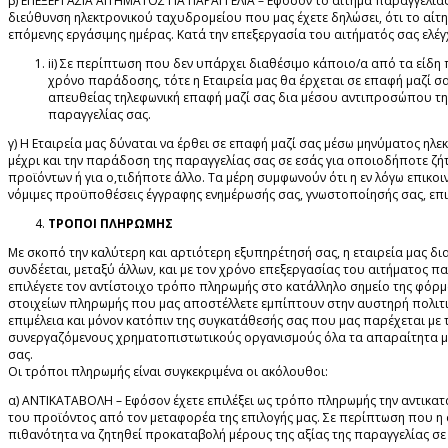
β) ΕΠΕΞΕΡΓΑΣΙΑ ΑΙΤΗΜΑΤΟΣ ΓΙΑ ΠΑΡΑΓΓΕΛΙΑ – Εφόσον το αίτημά παραγγελίας
διεύθυνση ηλεκτρονικού ταχυδρομείου που μας έχετε δηλώσει, ότι το αίτη
επόμενης εργάσιμης ημέρας. Κατά την επεξεργασία του αιτήματός σας ελέ
ii) Σε περίπτωση που δεν υπάρχει διαθέσιμο κάποιο/α από τα είδη
χρόνο παράδοσης, τότε η Εταιρεία μας θα έρχεται σε επαφή μαζί σα
απευθείας τηλεφωνική επαφή μαζί σας δια μέσου αντιπροσώπου της
παραγγελίας σας.
γ) Η Εταιρεία μας δύναται να έρθει σε επαφή μαζί σας μέσω μηνύματος ηλε
μέχρι και την παράδοση της παραγγελίας σας σε εσάς για οποιοδήποτε ζήτ
προϊόντων ή για ο,τιδήποτε άλλο. Τα μέρη συμφωνούν ότι η εν λόγω επικο
νόμιμες προϋποθέσεις έγγραφης ενημέρωσής σας, γνωστοποίησής σας, επιβ
ΤΡΟΠΟΙ ΠΛΗΡΩΜΗΣ
Με σκοπό την καλύτερη και αρτιότερη εξυπηρέτησή σας, η εταιρεία μας δ
συνδέεται, μεταξύ άλλων, και με τον χρόνο επεξεργασίας του αιτήματος 
επιλέγετε τον αντίστοιχο τρόπο πληρωμής στο κατάλληλο σημείο της φόρμα
στοιχείων πληρωμής που μας αποστέλλετε εμπίπτουν στην αυστηρή πολιτικ
επιμέλεια και μόνον κατόπιν της συγκατάθεσής σας που μας παρέχεται με τ
συνεργαζόμενους χρηματοπιστωτικούς οργανισμούς όλα τα απαραίτητα μέτ
σας.
Οι τρόποι πληρωμής είναι συγκεκριμένα οι ακόλουθοι:
α) ΑΝΤΙΚΑΤΑΒΟΛΗ – Εφόσον έχετε επιλέξει ως τρόπο πληρωμής την αντικατ
του προϊόντος από τον μεταφορέα της επιλογής μας. Σε περίπτωση που η 
πιθανότητα να ζητηθεί προκαταβολή μέρους της αξίας της παραγγελίας σ