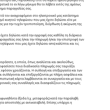
 Δευτέρα έως Παρασκευή) τότε θα λάβετε άμεσα μήνυμα στη
ετικά το εν λόγω μήνυμα θα το λάβετε εντός της αμέσως
τημα παραγγελίας σας.
μετά τον αναγραφόμενο στο ηλεκτρονικό μας κατάστημα
μό κινητού τηλεφώνου που μας έχετε δηλώσει είτε με
σας για την τυχόν τροποποίηση, διόρθωση ή ακύρωση της
έχετε δηλώσει κατά την εγγραφή σας καθ΄όλη τη διάρκεια
αραγγελίας σας ή/και την πληρωμή ή/και την επιστροφή των
τηλέφωνο που μας έχετε δηλώσει-sms) καλύπτει και τις
γοράσετε, η οποία, όπως αναλύεται και ακολούθως,
ποφασίσετε ποια διαδικασία πληρωμής σας ταιριάζει
 εφόσον χρειάζονται. Η συλλογή και επεξεργασία και των
 συλλέγονται και επεξεργάζονται με πλήρη ασφάλεια και
 πιστωτική κάρτα λαμβάνονται σε συνεργασία και με τους
ονικές σας συναλλαγές και διασφαλίζουν τις πληρωμές
υμφωνηθέντα έξοδα λ.χ. μεταφοράς) κατά την παραλαβή
ητα αποστολής με αντικαταβολή. Επίσης υπάρχει η