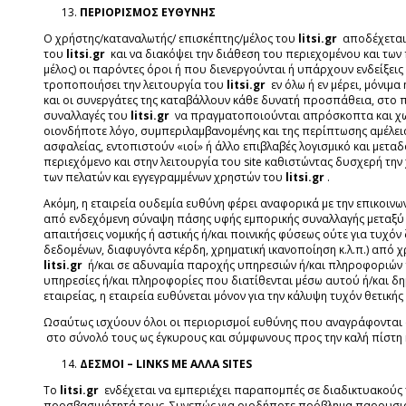
ΠΕΡΙΟΡΙΣΜΟΣ ΕΥΘΥΝΗΣ
Ο χρήστης/καταναλωτής/ επισκέπτης/μέλος του
litsi.gr
αποδέχεται 
του
litsi.gr
και να διακόψει την διάθεση του περιεχομένου και τω
μέλος) οι παρόντες όροι ή που διενεργούνται ή υπάρχουν ενδείξεις 
τροποποιήσει την λειτουργία του
litsi.gr
εν όλω ή εν μέρει, μόνι
και οι συνεργάτες της καταβάλλουν κάθε δυνατή προσπάθεια, στο π
συναλλαγές του
litsi.gr
να πραγματοποιούνται απρόσκοπτα και χωρί
οιονδήποτε λόγο, συμπεριλαμβανομένης και της περίπτωσης αμέλεια
ασφαλείας, εντοπιστούν «ιοί» ή άλλο επιβλαβές λογισμικό και με
περιεχόμενο και στην λειτουργία του site καθιστώντας δυσχερή 
των πελατών και εγγεγραμμένων χρηστών του
litsi.gr
.
Ακόμη, η εταιρεία ουδεμία ευθύνη φέρει αναφορικά με την επικοιν
από ενδεχόμενη σύναψη πάσης υφής εμπορικής συναλλαγής μεταξύ το
απαιτήσεις νομικής ή αστικής ή/και ποινικής φύσεως ούτε για τυχόν 
δεδομένων, διαφυγόντα κέρδη, χρηματική ικανοποίηση κ.λ.π.) από 
litsi.gr
ή/και σε αδυναμία παροχής υπηρεσιών ή/και πληροφοριών π
υπηρεσίες ή/και πληροφορίες που διατίθενται μέσω αυτού ή/και δ
εταιρείας, η εταιρεία ευθύνεται μόνον για την κάλυψη τυχόν θετική
Ωσαύτως ισχύουν όλοι οι περιορισμοί ευθύνης που αναγράφονται 
στο σύνολό τους ως έγκυρους και σύμφωνους προς την καλή πίστη κ
ΔΕΣΜΟΙ – LINKS ΜΕ ΑΛΛΑ SITES
Το
litsi.gr
ενδέχεται να εμπεριέχει παραπομπές σε διαδικτυακούς τό
προσβασιμότητά τους. Συνεπώς για οιοδήποτε πρόβλημα παρουσιασ