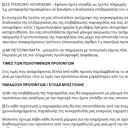
β) ΣΕ ΤΡΑΠΕΖΙΚΟ ΛΟΓΑΡΙΑΣΜΟ – Εφόσον έχετε επιλέξει ως τρόπο πληρωμής 
λ.χ. μεταφοράς) προκειμένου να ξεκινήσει η διαδικασία επεξεργασίας του 
Εν συνεχεία θα πρέπει να μας αποστείλετε αντίγραφο της συγκεκριμένης κ
διαδικασία της επεξεργασίας και της επιβεβαίωσης παραγγελίας και σας α
αντιγράφου εντός 7 ημερολογιακών ημερών ή μη λήψης έγκυρου αντιγράφο
καταρτισθείσα. Θα σας αποστέλλεται σχετικό μήνυμα ακύρωσης του αιτήμ
ακύρωσης ή τροποποίησης της παραγγελίας σας μέχρι την αποστολή του(ων
ανωτέρω αναφερόμενους τρόπους επικοινωνίας (άρθρο 3 γ ανωτέρω) προκε
γ) ΜΕ ΠΙΣΤΩΤΙΚΗ ΚΑΡΤΑ – μπορείτε να πληρώσετε με πιστωτικές κάρτες VISA
Πειραιώς με τις πιο σύγχρονες προδιαγραφές ασφάλειας.
ΤΙΜΕΣ ΤΩΝ ΠΩΛΟΥΜΕΝΩΝ ΠΡΟΙΟΝΤΩΝ
Στις τιμές που αναγράφονται δίπλα από κάθε προϊόν περιλαμβάνεται το εκ
γίνει με τιμολόγιο τότε οι τιμές των προϊόντων είναι χαμηλότερες από τις
ΠΑΡΑΔΟΣΗ ΠΡΟΪΟΝΤΩΝ / ΕΞΟΔΑ ΑΠΟΣΤΟΛΗΣ
α) Με την επιβεβαίωση της παραγγελίας σας θα ενημερώνεστε με μήνυμα σ
προϊόντων σας αναλόγως με την περιοχή που έχετε επιλέξει να σας αποστ
β) Σε κάθε περίπτωση η παραγγελία σας θα σας αποστέλλεται από την εται
χρονοδιαγράμματος παράδοσης της συνεργάτιδάς μας εταιρείας ταχυμετα
Mολονότι έχουμε λάβει κάθε δυνατή μέριμνα για την ενημέρωσή σας σε σχ
διαθεσιμότητα του προϊόντος από τους προμηθευτές μας (και μετά την επι