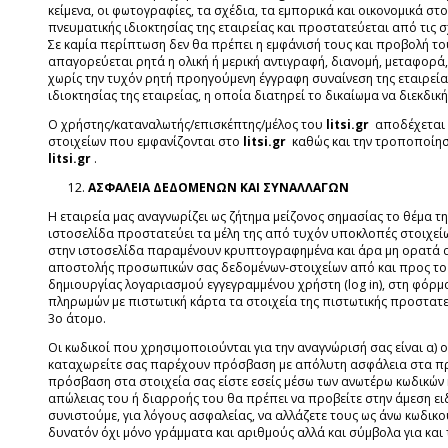
κείμενα, οι φωτογραφίες, τα σχέδια, τα εμπορικά και οικονομικά σ
πνευματικής ιδιοκτησίας της εταιρείας και προστατεύεται από τις 
Σε καμία περίπτωση δεν θα πρέπει η εμφάνισή τους και προβολή τ
απαγορεύεται ρητά η ολική ή μερική αντιγραφή, διανομή, μεταφορ
χωρίς την τυχόν ρητή προηγούμενη έγγραφη συναίνεση της εταιρεία
ιδιοκτησίας της εταιρείας, η οποία διατηρεί το δικαίωμα να διεκδικ
Ο χρήστης/καταναλωτής/επισκέπτης/μέλος του
litsi.gr
αποδέχεται κ
στοιχείων που εμφανίζονται στο
litsi.gr
καθώς και την τροποποίησ
litsi.gr
.
ΑΣΦΑΛΕΙΑ ΔΕΔΟΜΕΝΩΝ ΚΑΙ ΣΥΝΑΛΛΑΓΩΝ
Η εταιρεία μας αναγνωρίζει ως ζήτημα μείζονος σημασίας το θέμα τ
ιστοσελίδα προστατεύει τα μέλη της από τυχόν υποκλοπές στοιχείω
στην ιστοσελίδα παραμένουν κρυπτογραφημένα και άρα μη ορατά απ
αποστολής προσωπικών σας δεδομένων-στοιχείων από και προς τ
δημιουργίας λογαριασμού εγγεγραμμένου χρήστη (log in), στη φόρμα
πληρωμών με πιστωτική κάρτα τα στοιχεία της πιστωτικής προστατ
3ο άτομο.
Οι κωδικοί που χρησιμοποιούνται για την αναγνώρισή σας είναι α) 
καταχωρείτε σας παρέχουν πρόσβαση με απόλυτη ασφάλεια στα προ
πρόσβαση στα στοιχεία σας είστε εσείς μέσω των ανωτέρω κωδικών 
απώλειας του ή διαρροής του θα πρέπει να προβείτε στην άμεση ει
συνιστούμε, για λόγους ασφαλείας, να αλλάζετε τους ως άνω κωδικο
δυνατόν όχι μόνο γράμματα και αριθμούς αλλά και σύμβολα για και 