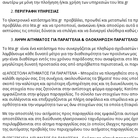
ανωτέρω με μόνη την πλοήγηση ή/και χρήση των υπηρεσιών του litsi.gr
ΠΕΡΙΓΡΑΦΗ ΥΠΗΡΕΣΙΑΣ
Το ηλεκτρονικό κατάστημα litsi.gr προβάλλει, προωθεί και μεταπωλεί τα 
προβάλλει στο litsi.gr και να τροποποιεί, ανανεώνει ή/και αποσύρει αυτά 
εκπτώσεις τις οποίες δύναται να επιλέγει και να διενεργεί ελεύθερα καθ
ΛΗΨΗ ΑΙΤΗΜΑΤΟΣ ΓΙΑ ΠΑΡΑΓΓΕΛΙΑ & ΟΛΟΚΛΗΡΩΣΗ ΠΑΡΑΓΓΕΛΙ
Το litsi.gr είναι ένα κατάστημα που συνεργάζεται με πληθώρα σχεδιαστών 
λαμβάνουμε κάθε δυνατό μέτρο για την διαθεσιμότητα των προϊόντων μας όπω
μην είναι διαθέσιμο εντός του χρόνου παράδοσης που αναφέρεται στο litsi
μεγαλύτερη δυνατή προστασία σας από απρόβλεπτα περιστατικά, οι παρα
α) ΑΠΟΣΤΟΛΗ ΑΙΤΗΜΑΤΟΣ ΓΙΑ ΠΑΡΑΓΓΕΛΙΑ – Μπορείτε να πλοηγηθείτε στο ηλε
καλάθι αγορών σας. Στη συνέχεια, ακολουθώντας τα ‘βήματα’ που σας υπο
σκοπό την καλύτερη και αρτιότερη εξυπηρέτηση σας και τη διευκόλυνση τ
σας στοιχεία που σας ζητούνται στην αντίστοιχη φόρμα εγγραφής. Κατόπι
εμφανίζονται στην φόρμα παραγγελίας. Το σύνολο των στοιχείων που απο
και συλλέγονται και επεξεργάζονται με πλήρη ασφάλεια και επιμέλεια και
ορθότητα και την νομιμότητα των ως άνω στοιχείων σας τα οποία η Εταιρεί
Με την αποστολή του αιτήματος προς παραγγελία σας εμφανίζεται αυτοματ
αποστέλλεται και στη διεύθυνση ηλεκτρονικού ταχυδρομείου που μας έχε
περιλαμβάνονται στο αίτημα παραγγελίας σας (ο οποίος έλεγχος πραγματοπ
της αυτόματης προβολής του περιεχομένου του αιτήματος παραγγελίας σας 