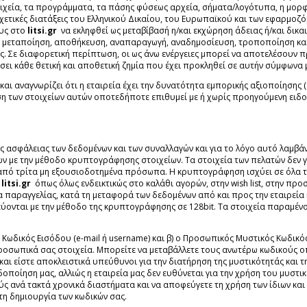
τοιχεία, τα προγράμματα, τα πάσης φύσεως αρχεία, σήματα/λογότυπα, η μορφ
σχετικές διατάξεις του Ελληνικού Δικαίου, του Ευρωπαϊκού και των εφαρμοζ
ους στο
litsi.gr
να εκληφθεί ως μεταβίβασή η/και εκχώρηση άδειας ή/και δικα
ά, μεταποίηση, αποθήκευση, αναπαραγωγή, αναδημοσίευση, τροποποίηση και
ς. Σε διαφορετική περίπτωση, οι ως άνω ενέργειες μπορεί να αποτελέσουν 
ήσει κάθε θετική και αποθετική ζημία που έχει προκληθεί σε αυτήν σύμφωνα μ
αι αναγνωρίζει ότι η εταιρεία έχει την δυνατότητα εμπορικής αξιοποίησης (
η των στοιχείων αυτών οποτεδήποτε επιθυμεί με ή χωρίς προηγούμενη ειδ
ης ασφάλειας των δεδομένων και των συναλλαγών και για το λόγο αυτό λαμβά
ν με την μέθοδο κρυπτογράφησης στοιχείων. Τα στοιχεία των πελατών δεν γ
ό τρίτα μη εξουσιοδοτημένα πρόσωπα. Η κρυπτογράφηση ισχύει σε όλα τα σ
ο
litsi.gr
όπως όλως ενδεικτικώς στο καλάθι αγορών, στην wish list, στην πρ
 παραγγελίας, κατά τη μεταφορά των δεδομένων από και προς την εταιρεία κ
εύονται με την μέθοδο της κρυπτογράφησης σε 128bit. Τα στοιχεία παραμέ
ο Κωδικός Εισόδου (e-mail ή username) και β) ο Προσωπικός Μυστικός Κωδικ
σωπικά σας στοιχεία. Μπορείτε να μεταβάλλετε τους ανωτέρω κωδικούς οπ
και είστε αποκλειστικά υπεύθυνοι για την διατήρηση της μυστικότητάς κα
δοποίηση μας, αλλιώς η εταιρεία μας δεν ευθύνεται για την χρήση του μυσ
ύς ανά τακτά χρονικά διαστήματα και να αποφεύγετε τη χρήση των ίδιων και
τη δημιουργία των κωδικών σας.