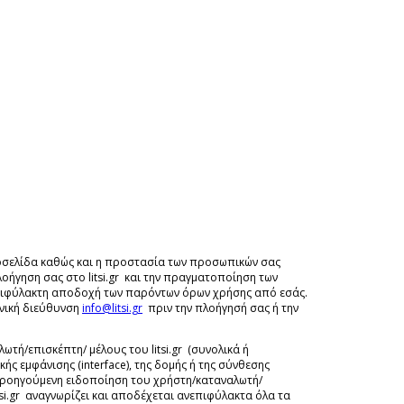
σελίδα καθώς και η προστασία των προσωπικών σας
ήγηση σας στο litsi.gr και την πραγματοποίηση των
νεπιφύλακτη αποδοχή των παρόντων όρων χρήσης από εσάς.
ονική διεύθυνση
info@litsi.gr
πριν την πλοήγησή σας ή την
τή/επισκέπτη/ μέλους του litsi.gr (συνολικά ή
κής εμφάνισης (interface), της δομής ή της σύνθεσης
ίς προηγούμενη ειδοποίηση του χρήστη/καταναλωτή/
litsi.gr αναγνωρίζει και αποδέχεται ανεπιφύλακτα όλα τα