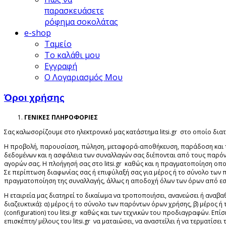
παρασκευάσετε
ρόφημα σοκολάτας
e-shop
Ταμείο
Το καλάθι μου
Εγγραφή
Ο Λογαριασμός Μου
Όροι χρήσης
ΓΕΝΙΚΕΣ ΠΛΗΡΟΦΟΡΙΕΣ
Σας καλωσορίζουμε στο ηλεκτρονικό μας κατάστημα litsi.gr στο οποίο διατί
Η προβολή, παρουσίαση, πώληση, μεταφορά-αποθήκευση, παράδοση και τ
δεδομένων και η ασφάλεια των συναλλαγών σας διέπονται από τους παρόντ
αγορών σας. Η πλοήγησή σας στο litsi.gr καθώς και η πραγματοποίηση οπ
Σε περίπτωση διαφωνίας σας ή επιφύλαξή σας για μέρος ή το σύνολο των 
πραγματοποίηση της συναλλαγής, άλλως η αποδοχή όλων των όρων από εσά
Η εταιρεία μας διατηρεί το δικαίωμα να τροποποιήσει, ανανεώσει ή αναβα
διαζευκτικά): α) μέρος ή το σύνολο των παρόντων όρων χρήσης, β) μέρος ή τ
(configuration) του litsi.gr καθώς και των τεχνικών του προδιαγραφών. Ε
επισκέπτη/ μέλους του litsi.gr να ματαιώσει, να αναστείλει ή να τερματίσει