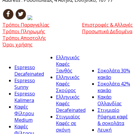
Address :
Ροδοπόλεως 4 Αθήνα, Ελληνικό, 167 77
Τρόποι Παραγγελίας
Επιστροφές & Αλλαγές
Τρόποι Πληρωμής
Προσωπικά Δεδομένα
Τρόποι Αποστολής
Όροι χρήσης
Ελληνικός
Καφές
Espresso
Ξανθός
Σοκολάτα 30%
Decafeinated
Ελληνικός
κακάο
Espresso
Καφές
Σοκολάτα 42%
Sunny
Σκούρος
κακάο
Espresso
Ελληνικός
Κακάο
Kalimera
Καφές
Ολλανδίας
Καφές
Decafeinated
Στιγμιαίο
Φίλτρου
Στιγμιαίος
Ρόφημα καφέ
Medium
Καφές σε
& σοκολάτα
Καφές
σκόνη
Λευκή
Φίλτρου