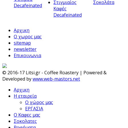
Στιγμιαίος
Σοκολάτα
Decafeinated
Καφές
Decafeinated
Αρχικη
Ο χωρος μας
sitemap
newsletter
Επικοινωνια
© 2016-17 Litsi.gr - Coffee Roastery | Powered &
Developed by
www.web-mastors.net
Αρχικη
Η εταιρεία
Ο χώρος μας
ΕΡΓΑΣΙΑ
Ο Καφες μας
Σοκολατες
Ροφήματα