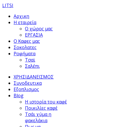
LITSI
Αρχικη
Η εταιρεία
Ο χώρος μας
ΕΡΓΑΣΙΑ
Ο Καφες μας
Σοκολατες
Ροφήματα
Τσαϊ
Σαλέπι
ΧΡΗΣΙΔΑΝΕΙΣΜΟΣ
Συνοδευτικα
Εξοπλισμος
Blog
Η ιστορία του καφέ
Ποικιλίες καφέ
Τσάι χύμα η
φακελάκια
Πως να