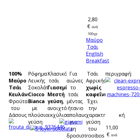
2,80
€
ανά
100γρ
Μαύρο
Τσάι
English
Breakfast
100%
Ρόφημα
Κλασικό
Για
Τσάι
περιγραφή:
Μαύρο
Λευκής
τσάι
αιώνες
Αφρικής
Τσάι
Σοκολάτας
Γιασεμί
.
το
χωρίς
Κευλάνης
Ciocco
Μεστή
τσάι
καφεΐνη
.
Φρούτα
Bianca
γεύση
,
μέντας
Έχει
του
με
ανοιχτόχρωμο
ήταν
την
Δάσους
πλούσια
εκχύλισμα.
απολαυστικό
χαρακτηριστική
γεύση
για
γεύση
11,00
τη
του
€
δροσιστική
rooibos
ανά