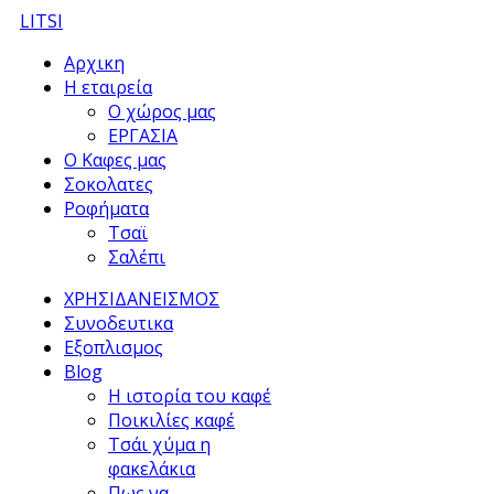
LITSI
Αρχικη
Η εταιρεία
Ο χώρος μας
ΕΡΓΑΣΙΑ
Ο Καφες μας
Σοκολατες
Ροφήματα
Τσαϊ
Σαλέπι
ΧΡΗΣΙΔΑΝΕΙΣΜΟΣ
Συνοδευτικα
Εξοπλισμος
Blog
Η ιστορία του καφέ
Ποικιλίες καφέ
Τσάι χύμα η
φακελάκια
Πως να