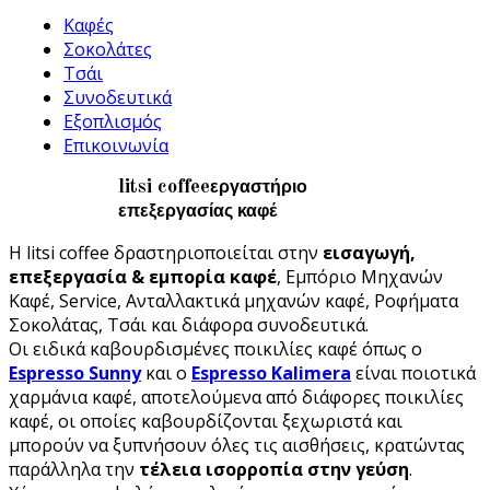
Καφές
Σοκολάτες
Τσάι
Συνοδευτικά
Εξοπλισμός
Επικοινωνία
litsi coffee
εργαστήριο
επεξεργασίας καφέ
Η litsi coffee δραστηριοποιείται στην
εισαγωγή,
επεξεργασία & εμπορία καφέ
, Εμπόριο Μηχανών
Καφέ, Service, Ανταλλακτικά μηχανών καφέ, Ροφήματα
Σοκολάτας, Τσάι και διάφορα συνοδευτικά.
Οι ειδικά καβουρδισμένες ποικιλίες καφέ όπως ο
Espresso Sunny
και ο
Espresso Kalimera
είναι ποιοτικά
χαρμάνια καφέ, αποτελούμενα από διάφορες ποικιλίες
καφέ, οι οποίες καβουρδίζονται ξεχωριστά και
μπορούν να ξυπνήσουν όλες τις αισθήσεις, κρατώντας
παράλληλα την
τέλεια ισορροπία στην γεύση
.