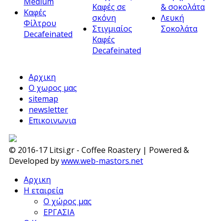
Medium
Καφές σε
& σοκολάτα
Καφές
σκόνη
Λευκή
Φίλτρου
Στιγμιαίος
Σοκολάτα
Decafeinated
Καφές
Decafeinated
Αρχικη
Ο χωρος μας
sitemap
newsletter
Επικοινωνια
© 2016-17 Litsi.gr - Coffee Roastery | Powered &
Developed by
www.web-mastors.net
Αρχικη
Η εταιρεία
Ο χώρος μας
ΕΡΓΑΣΙΑ