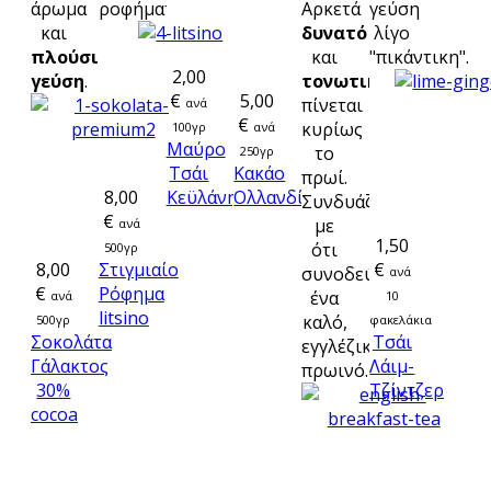
άρωμα
ροφήματος
Αρκετά
γεύση
και
δυνατό
λίγο
πλούσια
και
"πικάντικη".
2,00
γεύση
.
τονωτικό
,
€
5,00
πίνεται
ανά
€
κυρίως
100γρ
ανά
Μαύρο
το
250γρ
Τσάι
Κακάο
πρωί.
8,00
Κεϋλάνης
Ολλανδίας
Συνδυάζεται
€
με
ανά
1,50
ότι
500γρ
8,00
Στιγμιαίο
€
συνοδεύει
ανά
€
Ρόφημα
ένα
ανά
10
litsino
καλό,
500γρ
φακελάκια
Σοκολάτα
Τσάι
εγγλέζικο
Γάλακτος
Λάιμ-
πρωινό.
30%
Τζίντζερ
cocoa