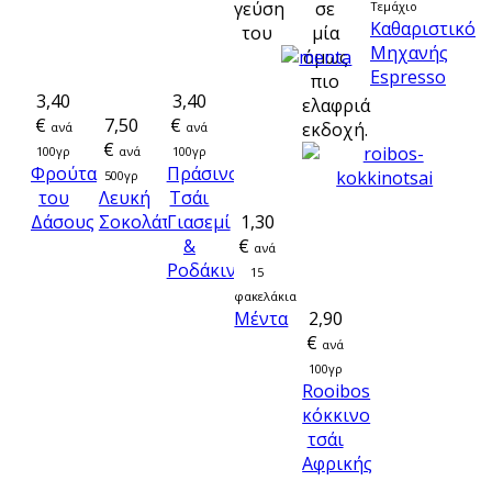
γεύση
σε
Τεμάχιο
Καθαριστικό
του
μία
Μηχανής
όμως
Espresso
πιο
3,40
3,40
ελαφριά
€
7,50
€
εκδοχή.
ανά
ανά
€
100γρ
ανά
100γρ
Φρούτα
Πράσινο
500γρ
του
Λευκή
Τσάι
Δάσους
Σοκολάτα
Γιασεμί
1,30
&
€
ανά
Ροδάκινο
15
φακελάκια
Μέντα
2,90
€
ανά
100γρ
Rooibos
κόκκινο
τσάι
Αφρικής