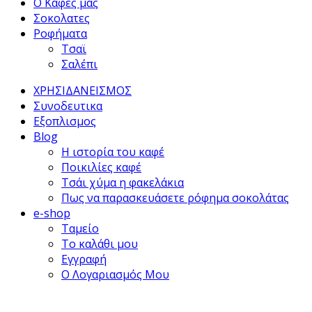
Ο Καφες μας
Σοκολατες
Ροφήματα
Τσαϊ
Σαλέπι
ΧΡΗΣΙΔΑΝΕΙΣΜΟΣ
Συνοδευτικα
Εξοπλισμος
Blog
Η ιστορία του καφέ
Ποικιλίες καφέ
Τσάι χύμα η φακελάκια
Πως να παρασκευάσετε ρόφημα σοκολάτας
e-shop
Ταμείο
Το καλάθι μου
Εγγραφή
Ο Λογαριασμός Μου