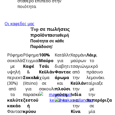
σταθερό επίπεδο στην
ποιότητα.
Οι καφεδες μας
Top σε πωλήσεις
προϊόντα
σταθερή
Ποιότητα σε κάθε
Παράδοση!
Ρόφημα
Ρόφημα
100%
Κατάλληλο
Χαρμάνι
Λάιμ
,
σοκολάτας
Στιγμιαίου
Μαύρο
για
μαύρων
το
με
Καφέ
Τσάι
διαβητικούς.
τσαγιών
μικρό
υψηλή
&
Κεϋλάνης
Φανταστικό
από
πράσινο
περιεκτικότητα
Σοκολάτας
χύμα
άρωμα
την
λεμονάκι
(30%)
(litsino)
σε
και
Κεϋλάνη
ταίριαξε
,
από
για
σακουλάκι
πλούσια
την
με
τα
παρασκευή
γεύση
.
Ινδία
την
καλύτερα
ζεστού
και
πιπερόριζα
κακάο
.
ή
την
σε
Φανταστικό
κρύου
Κίνα
.
μία