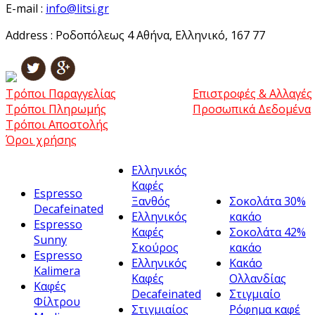
E-mail :
info@litsi.gr
Address :
Ροδοπόλεως 4 Αθήνα, Ελληνικό, 167 77
Τρόποι Παραγγελίας
Επιστροφές & Αλλαγές
Τρόποι Πληρωμής
Προσωπικά Δεδομένα
Τρόποι Αποστολής
Όροι χρήσης
Ελληνικός
Καφές
Espresso
Ξανθός
Σοκολάτα 30%
Decafeinated
Ελληνικός
κακάο
Espresso
Καφές
Σοκολάτα 42%
Sunny
Σκούρος
κακάο
Espresso
Ελληνικός
Κακάο
Kalimera
Καφές
Ολλανδίας
Καφές
Decafeinated
Στιγμιαίο
Φίλτρου
Στιγμιαίος
Ρόφημα καφέ