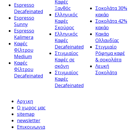
Καφές
Espresso
Ξανθός
Σοκολάτα 30%
Decafeinated
Ελληνικός
κακάο
Espresso
Καφές
Σοκολάτα 42%
Sunny
Σκούρος
κακάο
Espresso
Ελληνικός
Κακάο
Kalimera
Καφές
Ολλανδίας
Καφές
Decafeinated
Στιγμιαίο
Φίλτρου
Στιγμιαίος
Ρόφημα καφέ
Medium
Καφές σε
& σοκολάτα
Καφές
σκόνη
Λευκή
Φίλτρου
Στιγμιαίος
Σοκολάτα
Decafeinated
Καφές
Decafeinated
Αρχικη
Ο χωρος μας
sitemap
newsletter
Επικοινωνια