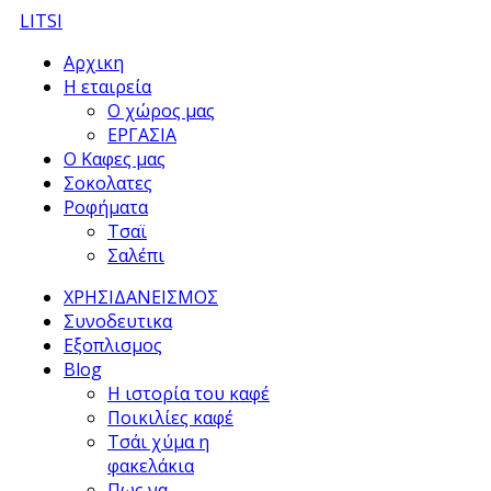
LITSI
Αρχικη
Η εταιρεία
Ο χώρος μας
ΕΡΓΑΣΙΑ
Ο Καφες μας
Σοκολατες
Ροφήματα
Τσαϊ
Σαλέπι
ΧΡΗΣΙΔΑΝΕΙΣΜΟΣ
Συνοδευτικα
Εξοπλισμος
Blog
Η ιστορία του καφέ
Ποικιλίες καφέ
Τσάι χύμα η
φακελάκια
Πως να