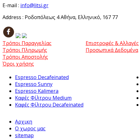
E-mail :
info@litsi.gr
Address :
Ροδοπόλεως 4 Αθήνα, Ελληνικό, 167 77
Τρόποι Παραγγελίας
Επιστροφές & Αλλαγές
Τρόποι Πληρωμής
Προσωπικά Δεδομένα
Τρόποι Αποστολής
Όροι χρήσης
Espresso Decafeinated
Espresso Sunny
Espresso Kalimera
Καφές Φίλτρου Medium
Καφές Φίλτρου Decafeinated
Αρχικη
Ο χωρος μας
sitemap