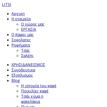
LITSI
Αρχικη
Η εταιρεία
Ο χώρος μας
ΕΡΓΑΣΙΑ
Ο Καφες μας
Σοκολατες
Ροφήματα
Τσαϊ
Σαλέπι
ΧΡΗΣΙΔΑΝΕΙΣΜΟΣ
Συνοδευτικα
Εξοπλισμος
Blog
Η ιστορία του καφέ
Ποικιλίες καφέ
Τσάι χύμα η
φακελάκια
Πως να