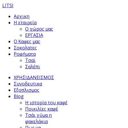
LITSI
Αρχικη
Η εταιρεία
Ο χώρος μας
ΕΡΓΑΣΙΑ
Ο Καφες μας
Σοκολατες
Ροφήματα
Τσαϊ
Σαλέπι
ΧΡΗΣΙΔΑΝΕΙΣΜΟΣ
Συνοδευτικα
Εξοπλισμος
Blog
Η ιστορία του καφέ
Ποικιλίες καφέ
Τσάι χύμα η
φακελάκια
Πως να