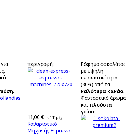
 για
περιγραφή:
Ρόφημα σοκολάτας
ς.
με υψηλή
κό
περιεκτικότητα
(30%) από τα
γεύση
.
καλύτερα κακάο
.
Φανταστικό άρωμα
και
πλούσια
γεύση
.
11,00 €
ανά Τεμάχιο
Καθαριστικό
Μηχανής Espresso