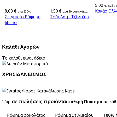
5,00 €
ανά 2
8,00 €
1,50 €
Κακάο Ολλ
ανά 500γρ
ανά 10 φακελάκια
Στιγμιαίο Ρόφημα
Τσάι Λάιμ-Τζίντζερ
litsino
Καλάθι Αγορών
Το καλάθι είναι άδειο
ΧΡΗΣΙΔΑΝΕΙΣΜΟΣ
Top σε πωλήσεις προϊόντα
σταθερή Ποιότητα σε κά
Ρόφημα σοκολάτας
Ρόφημα Στιγμιαίου
100% 