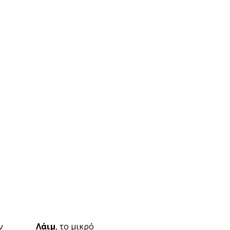
ν
Λάιμ
, το μικρό