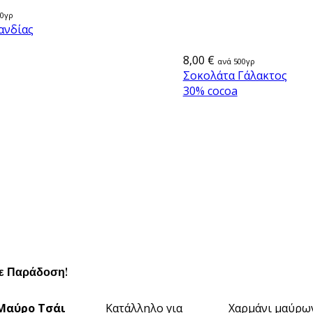
50γρ
ανδίας
8,00 €
ανά 500γρ
Σοκολάτα Γάλακτος
30% cocoa
θε Παράδοση!
Μαύρο Τσάι
Κατάλληλο για
Χαρμάνι μαύρω