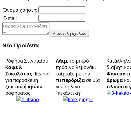
Όνομα χρήστη:
E-mail:
Νέα Προϊόντα
Ρόφημα Στιγμιαίου
Λάιμ
, το μικρό
Κατάλληλο
Καφέ
&
πράσινο λεμονάκι
διαβητικού
Σοκολάτας
(litsino)
ταίριαξε με την
Φανταστι
για παρασκευή
πιπερόριζα
σε μία
άρωμα
και
ζεστού ή κρύου
γεύση λίγο
πλούσια 
ροφήματος
"πικάντικη".