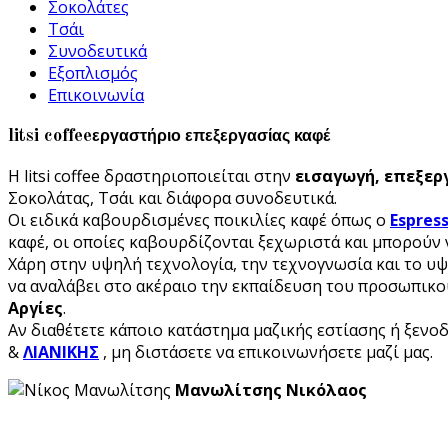
Σοκολάτες
Τσάι
Συνοδευτικά
Εξοπλισμός
Επικοινωνία
litsi coffee
εργαστήριο επεξεργασίας καφέ
Η litsi coffee δραστηριοποιείται στην
εισαγωγή, επεξερ
Σοκολάτας, Τσάι και διάφορα συνοδευτικά.
Οι ειδικά καβουρδισμένες ποικιλίες καφέ όπως ο
Espres
καφέ, οι οποίες καβουρδίζονται ξεχωριστά και μπορούν 
Χάρη στην υψηλή τεχνολογία, την τεχνογνωσία και το υψ
να αναλάβει στο ακέραιο την εκπαίδευση του προσωπικο
Αργίες
.
Αν διαθέτετε κάποιο κατάστημα μαζικής εστίασης ή ξενο
&
ΛΙΑΝΙΚΗΣ
, μη διστάσετε να επικοινωνήσετε μαζί μας.
Μανωλίτσης Νικόλαος