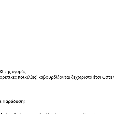
ΕΣ
της αγοράς.
φορετικές ποικιλίες) καβουρδίζονται ξεχωριστά έτσι ώστε
θε Παράδοση!