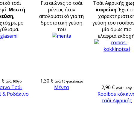
σικό τσάι
Για αιώνες το τσάι
Τσάι Αφρικής
χω
εμί
.
Μεστή
μέντας ήταν
καφεΐνη
. Έχει τ
γεύση
,
απολαυστικό για τη
χαρακτηριστικ
ιχτόχρωμο
δροσιστική γεύση
γεύση του rooibos
χύλισμα.
του
μία όμως πιο
ελαφριά εκδοχή
 €
1,30 €
ανά 100γρ
ανά 15 φακελάκια
σινο Τσάι
Μέντα
2,90 €
ανά 100γρ
ί & Ροδάκινο
Rooibos κόκκιν
τσάι Αφρικής