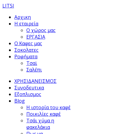
LITSI
Αρχικη
Η εταιρεία
Ο χώρος μας
ΕΡΓΑΣΙΑ
Ο Καφες μας
Σοκολατες
Ροφήματα
Τσαϊ
Σαλέπι
ΧΡΗΣΙΔΑΝΕΙΣΜΟΣ
Συνοδευτικα
Εξοπλισμος
Blog
Η ιστορία του καφέ
Ποικιλίες καφέ
Τσάι χύμα η
φακελάκια
Πως να