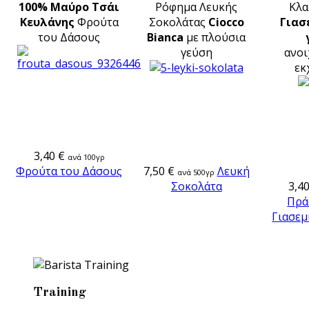
100% Μαύρο Τσάι
Ρόφημα Λευκής
Κλα
Κευλάνης
Φρούτα
Σοκολάτας
Ciocco
Γιασ
του Δάσους
Bianca
με πλούσια
γεύση
ανο
εκ
3,40 €
ανά 100γρ
Φρούτα του Δάσους
7,50 €
Λευκή
ανά 500γρ
Σοκολάτα
3,40
Πρά
Γιασεμ
Training