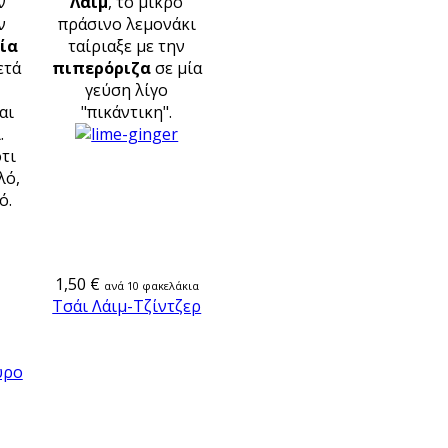
ν
Λάιμ
, το μικρό
ν
πράσινο λεμονάκι
δία
ταίριαξε με την
ετά
πιπερόριζα
σε μία
γεύση λίγο
ται
"πικάντικη".
.
τι
λό,
ό.
1,50 €
ανά 10 φακελάκια
Τσάι Λάιμ-Τζίντζερ
ύρο