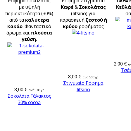
Ρόφημα σοκολάτας
Ρόφημα Στιγμιαίου
100% 
με υψηλή
Καφέ
&
Σοκολάτας
Κεϋλά
περιεκτικότητα (30%)
(litsino) για
σα
από τα
καλύτερα
παρασκευή
ζεστού ή
κακάο
. Φανταστικό
κρύου
ροφήματος
άρωμα και
πλούσια
γεύση
.
2,00 €
α
Τσάι
8,00 €
ανά 500γρ
Στιγμιαίο Ρόφημα
8,00 €
litsino
ανά 500γρ
Σοκολάτα Γάλακτος
30% cocoa