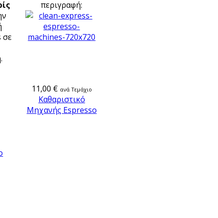
ρίς
περιγραφή:
ην
ή
 σε
.
11,00 €
ανά Τεμάχιο
Καθαριστικό
Μηχανής Espresso
ο