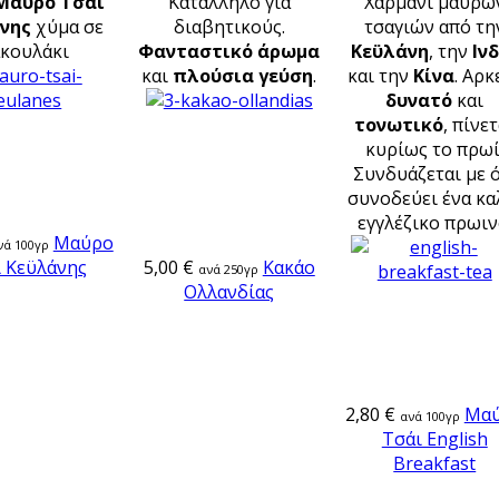
Μαύρο Τσάι
Κατάλληλο για
Χαρμάνι μαύρω
νης
χύμα σε
διαβητικούς.
τσαγιών από τη
κουλάκι
Φανταστικό άρωμα
Κεϋλάνη
, την
Ιν
και
πλούσια γεύση
.
και την
Κίνα
. Αρκ
δυνατό
και
τονωτικό
, πίνε
κυρίως το πρωί
Συνδυάζεται με ό
συνοδεύει ένα κα
εγγλέζικο πρωιν
Μαύρο
νά 100γρ
 Κεϋλάνης
5,00 €
Κακάο
ανά 250γρ
Ολλανδίας
2,80 €
Μα
ανά 100γρ
Τσάι English
Breakfast