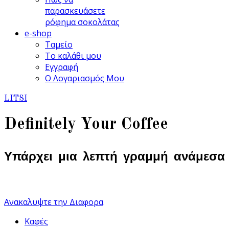
παρασκευάσετε
ρόφημα σοκολάτας
e-shop
Ταμείο
Το καλάθι μου
Εγγραφή
Ο Λογαριασμός Μου
LITSI
Definitely Your Coffee
Υπάρχει μια λεπτή γραμμή ανάμεσα
...και στο τέλειο
Ανακαλυψτε την Διαφορα
Καφές